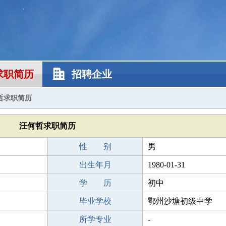
求职简历
招聘企业
哲求职简历
汪何哲求职简历
性 别
男
出生年月
1980-01-31
学 历
初中
毕业学校
鄂州沙塘初级中学
所学专业
-