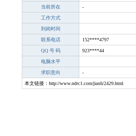
当前所在
-
工作方式
到岗时间
联系电话
152****4797
QQ 号 码
923****44
电脑水平
求职意向
-
本文链接：http://www.ndrc1.com/jianli/2429.html