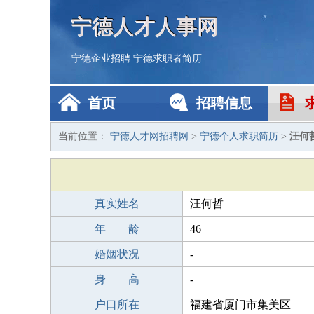
宁德人才人事网
宁德企业招聘
宁德求职者简历
首页
招聘信息
当前位置：
宁德人才网招聘网
>
宁德个人求职简历
>
汪何
真实姓名
汪何哲
年 龄
46
婚姻状况
-
身 高
-
户口所在
福建省厦门市集美区