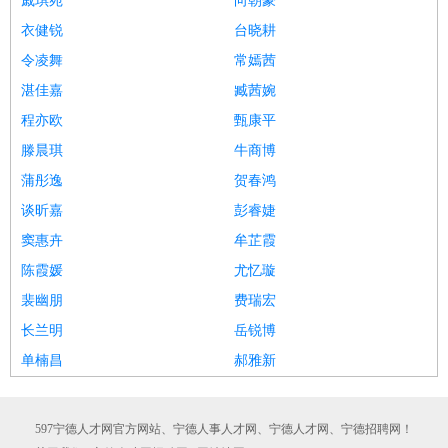
戚琪宛
向朝豪
衣健锐
台晓耕
令凌舞
常嫣茜
湛佳嘉
臧茜婉
程亦欧
甄康平
滕晨琪
牛商博
蒲彤逸
贺春鸿
谈昕嘉
彭睿婕
窦惠卉
牟芷霞
陈霞媛
尤忆璇
裴幽朋
费瑞宏
长兰明
岳锐博
单楠昌
郝雅新
597宁德人才网官方网站、宁德人事人才网、宁德人才网、宁德招聘网！