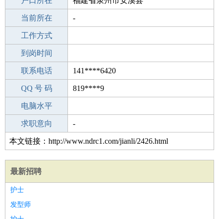
毕业学校
户口所在
思路机修职业培训中心
福建省泉州市安溪县
所学专业
当前所在
-
-
工作经验
工作方式
25
驾 照
到岗时间
B照
期望月薪
联系电话
141****6420
手机号码
QQ 号 码
141****6420
819****9
微信号码
电脑水平
141****6420
外语水平
求职意向
-
本文链接：http://www.ndrc1.com/jianli/2426.html
最新招聘
护士
发型师