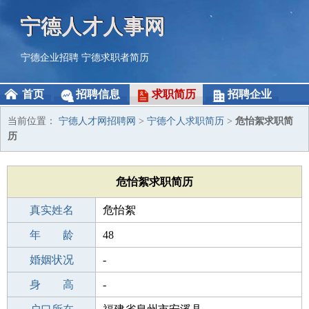
宁德人才人事网
宁德企业招聘
宁德求职者简历
首页
招聘信息
求职简历
招聘企业
当前位置：
宁德人才网招聘网
>
宁德个人求职简历
>
危怡絮求职简
历
危怡絮求职简历
真实姓名
危怡絮
性 别
年 龄
女
48
出生年月
婚姻状况
1978-10-30
-
学 历
身 高
成人教育
-