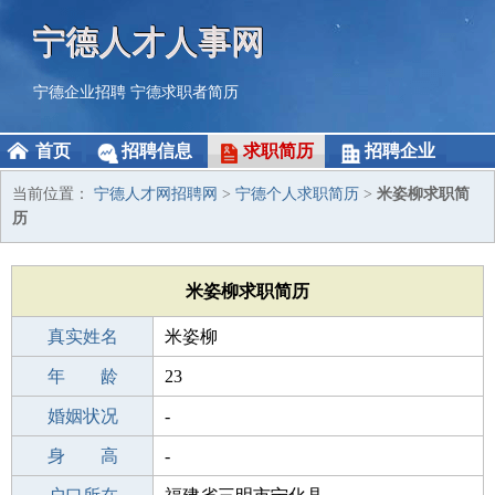
宁德人才人事网
宁德企业招聘
宁德求职者简历
首页
招聘信息
求职简历
招聘企业
当前位置：
宁德人才网招聘网
>
宁德个人求职简历
>
米姿柳求职简
历
米姿柳求职简历
真实姓名
米姿柳
性 别
年 龄
女
23
出生年月
婚姻状况
2003-11-29
-
学 历
身 高
职校/技校
-