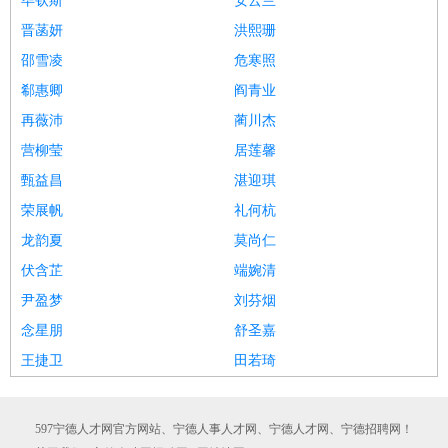
毕钦斯
安云兰
晋菡妍
洪熙珊
邵雪凌
危寒照
郗惠卿
阎青业
再薇沛
蔺川杰
营柳莹
居莲馨
甄益昌
湛迎琪
荣展帆
礼何杭
龙韵夏
莫尚仁
伏含芷
端婉清
尹盈梦
刘芬烟
念星朋
舒圣嘉
王捷卫
田若琦
597宁德人才网官方网站、宁德人事人才网、宁德人才网、宁德招聘网！