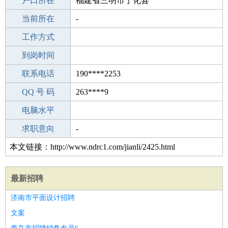
毕业学校
户口所在
兰州城市建设学校
福建省三明市宁化县
所学专业
当前所在
-
-
工作经验
工作方式
1
驾 照
到岗时间
A照
期望月薪
联系电话
190****2253
手机号码
QQ 号 码
190****2253
263****9
微信号码
电脑水平
190****2253
外语水平
求职意向
-
本文链接：http://www.ndrc1.com/jianli/2425.html
最新招聘
济南市平面设计招聘
文案