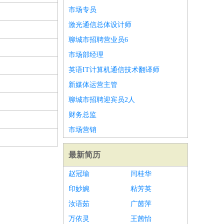
市场专员
激光通信总体设计师
聊城市招聘营业员6
市场部经理
英语IT计算机通信技术翻译师
新媒体运营主管
聊城市招聘迎宾员2人
财务总监
市场营销
最新简历
赵冠瑜
闫桂华
印妙婉
粘芳英
汝语茹
广茵萍
万依灵
王茜怡