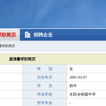
求职简历
招聘企业
馨求职简历
庞清馨求职简历
性 别
女
出生年月
2001-02-07
学 历
初中
毕业学校
水田乡初级中学
所学专业
-