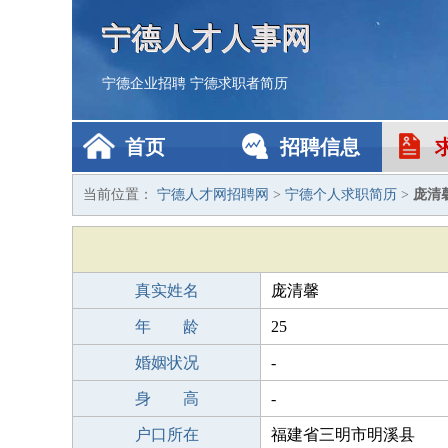
宁德人才人事网
宁德企业招聘
宁德求职者简历
首页
招聘信息
当前位置：
宁德人才网招聘网
>
宁德个人求职简历
>
庞清
真实姓名
庞清馨
年 龄
25
婚姻状况
-
身 高
-
户口所在
福建省三明市明溪县