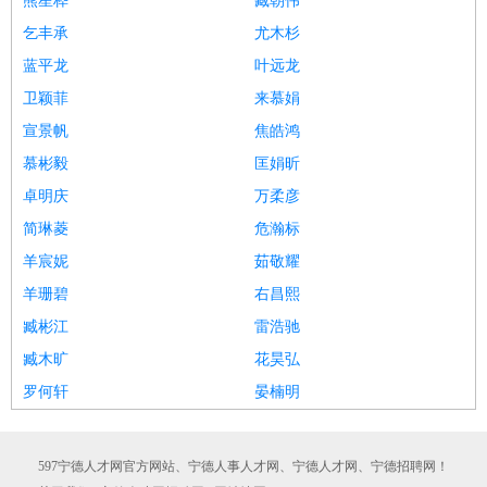
熊星桦
臧朝伟
乞丰承
尤木杉
蓝平龙
叶远龙
卫颖菲
来慕娟
宣景帆
焦皓鸿
慕彬毅
匡娟昕
卓明庆
万柔彦
简琳菱
危瀚标
羊宸妮
茹敬耀
羊珊碧
右昌熙
臧彬江
雷浩驰
臧木旷
花昊弘
罗何轩
晏楠明
597宁德人才网官方网站、宁德人事人才网、宁德人才网、宁德招聘网！