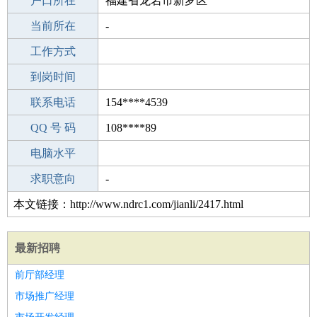
毕业学校
户口所在
成人教育
福建省龙岩市新罗区
所学专业
当前所在
-
-
工作经验
工作方式
4
驾 照
到岗时间
无
期望月薪
联系电话
154****4539
手机号码
QQ 号 码
154****4539
108****89
微信号码
电脑水平
154****4539
外语水平
求职意向
-
本文链接：http://www.ndrc1.com/jianli/2417.html
最新招聘
前厅部经理
市场推广经理