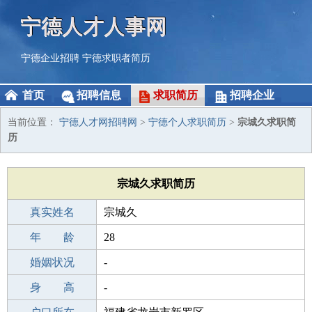
宁德人才人事网
宁德企业招聘
宁德求职者简历
首页
招聘信息
求职简历
招聘企业
当前位置：
宁德人才网招聘网
>
宁德个人求职简历
>
宗城久求职简
历
宗城久求职简历
真实姓名
宗城久
性 别
年 龄
男
28
出生年月
婚姻状况
1998-08-16
-
学 历
身 高
成人教育
-