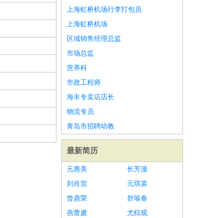
上海虹桥机场行李打包员
上海虹桥机场
区域销售经理总监
市场总监
营养科
市政工程师
海丰专卖店店长
物流专员
青岛市招聘幼教
最新简历
元惠美
长芳漫
刘肖宜
元琪裳
曾鼎荣
舒瑜春
燕蕾虞
尤棕观