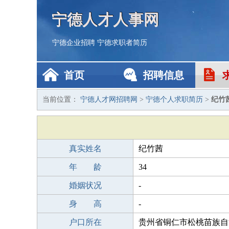
宁德人才人事网
宁德企业招聘
宁德求职者简历
首页
招聘信息
当前位置：
宁德人才网招聘网
>
宁德个人求职简历
>
纪竹
真实姓名
纪竹茜
年 龄
34
婚姻状况
-
身 高
-
户口所在
贵州省铜仁市松桃苗族自