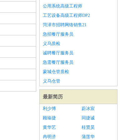
公用系统高级工程师
工艺设备高级工程师DP2
菏泽市招聘网络销售21
急招餐厅服务员
义乌质检
诚聘餐厅服务员
急需餐厅服务员
蒙城仓管质检
义乌仓管
最新简历
利少博
蔚冰宸
顾瑜捷
同捷诚
黄华艺
桂贤昊
冉明济
蒲莲华