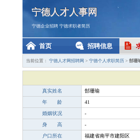
宁德人才人事网
宁德企业招聘
宁德求职者简历
首页
招聘信息
当前位置：
宁德人才网招聘网
>
宁德个人求职简历
>
郜珊
真实姓名
郜珊瑜
年 龄
41
婚姻状况
-
身 高
-
户口所在
福建省南平市建阳区