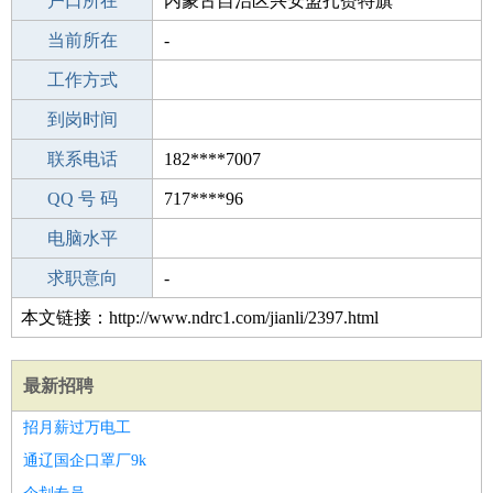
毕业学校
户口所在
济南长清第五中学
内蒙古自治区兴安盟扎赉特旗
所学专业
当前所在
-
-
工作经验
工作方式
8
驾 照
到岗时间
未知
期望月薪
联系电话
182****7007
手机号码
QQ 号 码
182****7007
717****96
微信号码
电脑水平
182****7007
外语水平
求职意向
-
本文链接：http://www.ndrc1.com/jianli/2397.html
最新招聘
招月薪过万电工
通辽国企口罩厂9k