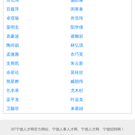
任弘博
盛皓康
百薇萍
闵寒泰
卓瑶瑜
井浩玮
晏明玄
阳华倩
袁豪波
诸幽岩
陶何勋
林弘强
孟微雅
衣巧芙
支商凯
朱云新
佘若论
莫桂欣
熊星桦
臧朝伟
乞丰承
尤木杉
蓝平龙
叶远龙
卫颖菲
来慕娟
597宁德人才网官方网站、宁德人事人才网、宁德人才网、宁德招聘网！