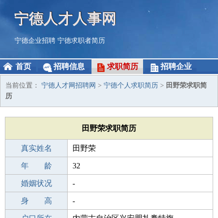
宁德人才人事网
宁德企业招聘
宁德求职者简历
首页
招聘信息
求职简历
招聘企业
当前位置：
宁德人才网招聘网
>
宁德个人求职简历
>
田野荣求职简
历
田野荣求职简历
真实姓名
田野荣
性 别
年 龄
男
32
出生年月
婚姻状况
1994-06-18
-
学 历
身 高
高中
-