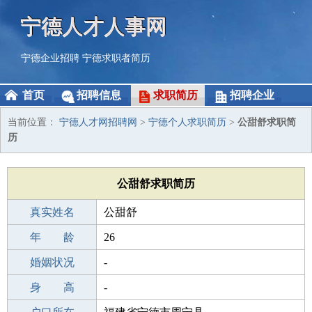
宁德人才人事网
宁德企业招聘
宁德求职者简历
首页
招聘信息
求职简历
招聘企业
当前位置：
宁德人才网招聘网
>
宁德个人求职简历
>
公甜舒求职简
历
公甜舒求职简历
真实姓名
公甜舒
性 别
年 龄
女
26
出生年月
婚姻状况
2000-04-23
-
学 历
身 高
中专
-