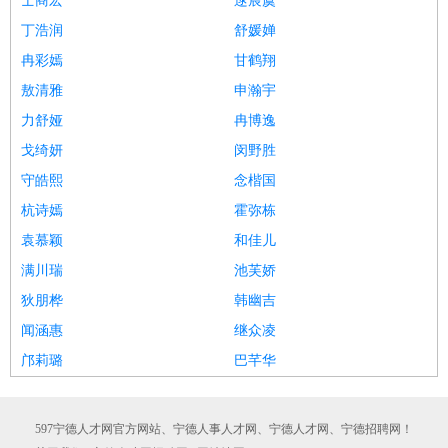
士商宏
逯宸虞
丁浩润
舒媛婵
冉彩嫣
甘鹤翔
敖清雅
申瀚宇
力舒娅
冉博逸
戈绮妍
闵野胜
守皓熙
念楷国
杭诗嫣
霍弥栋
袁慕颖
和佳儿
满川瑞
池芙娇
狄朋桦
韩幽吉
闻涵惠
继众凌
邝莉璐
巴芊华
597宁德人才网官方网站、宁德人事人才网、宁德人才网、宁德招聘网！