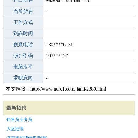
毕业学校
户口所在
中专
福建省宁德市周宁县
所学专业
当前所在
-
-
工作经验
工作方式
3
驾 照
到岗时间
未知
期望月薪
联系电话
130****6131
手机号码
QQ 号 码
130****6131
165****27
微信号码
电脑水平
130****6131
外语水平
求职意向
-
本文链接：http://www.ndrc1.com/jianli/2380.html
最新招聘
销售员业务员
大区经理