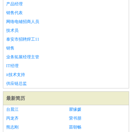
师
茶艺师
迎宾
产品经理
酒店/旅游
：
酒店前台
酒店服务员
行李员
大堂经理
酒店管理
酒店管
销售代表
家
导游
旅游顾问
签证专员
订票员
试睡师
网络电铺招商人员
超市/销售
：
促销导购
营业员
收银员
理货员
食品加工
品类管理
店长
技术员
美容/美发
：
发型师
美容师
化妆师
美甲师
美发助理
洗头工
美体师
泰安市招聘焊工11
美容顾问
美容助理
美容店长
宠物美容
销售
保健/按摩
：
按摩师
针灸推拿
足疗师
搓澡工
盲人按摩
业务拓展经理主管
娱乐/影视
：
礼仪
调酒师
摄影师
主持人
配音员
后期制作
场务
群众
IT经理
演员
音效师
灯光师
编剧
主播
it技术支持
技术开发
：
程序员
网页设计
技术专员
软件工程师
测试工程师
运维
供应链总监
工程师
技术支持
硬件工程师
系统工程师
通信工程师
数
据工程师
前端工程师
APP开发
算法工程师
最新简历
产品管理
：
产品经理
产品运营
产品助理
项目经理
高级产品经理
产
台晨江
瞿缘媛
品实习生
SEO
丙龙齐
荣书朋
电子/电气
：
无线电
电路工程
自动化
电子维修
产品工艺
熊志刚
苗朝畅
家政/安保
：
保洁
保姆
保安
月嫂
钟点工
洗衣工
护工
育婴师
送水工