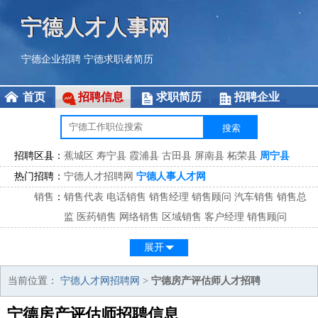
宁德人才人事网
宁德企业招聘
宁德求职者简历
首页
招聘信息
求职简历
招聘企业
招聘区县：
蕉城区
寿宁县
霞浦县
古田县
屏南县
柘荣县
周宁县
热门招聘：
宁德人才招聘网
宁德人事人才网
销售
：
销售代表
电话销售
销售经理
销售顾问
汽车销售
销售总
监
医药销售
网络销售
区域销售
客户经理
销售顾问
市场
：
市场专员
市场经理
市场拓展
市场调研
市场策划
策划经
展开
理
客服
：
客服专员
电话客服
客服经理
售后服务
客户关系
客服总
当前位置：
宁德人才网招聘网
>
宁德房产评估师人才招聘
监
宁德房产评估师招聘信息