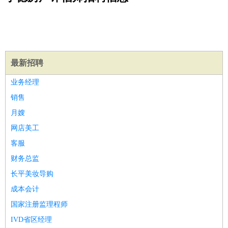
公关
：
公关员
公关经理
媒介专员
媒介经理
会展专员
技工/工人
：
普工
电工
木工
钳工
焊工
钣金工
锅炉工
油漆工
缝纫工
维修工
水暖工
车工
叉车工
手机维修
电梯工
操作工
包
装工
水泥工
钢筋工
纺织工
管道工
样衣工
装卸工
生产/研发
：
质量管理
生产组长
车间主任
工艺设计
生产总监
高级工
最新招聘
程师
业务经理
机械/仪表
：
机械工程
仪器仪表
机电
版图设计
销售
司机
：
商务司机
客车司机
货车司机
出租车司机
班车司机
驾校
月嫂
教练
带车司机
地铁司机
高铁司机
小车司机
快车司机
专
网店美工
车司机
客服
物流/仓储
：
快递员
仓库管理
搬运工
物流专员
物流经理
调度员
财务总监
贸易/采购
：
外贸专员
外贸经理
采购员
采购经理
商务专员
报关员
买
长平美妆导购
手
保险/理赔
成本会计
：
保险推销
保险顾问
核保理赔
保险经纪人
保险精算师
契
约管理
保险内勤
国家注册监理程师
餐饮类
：
厨师
服务员
传菜员
面点师
洗碗工
后厨
杂工
学徒
咖啡
IVD省区经理