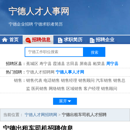
宁德人才人事网
宁德企业招聘
宁德求职者简历
首页
招聘信息
求职简历
招聘企业
招聘区县：
蕉城区
寿宁县
霞浦县
古田县
屏南县
柘荣县
周宁县
热门招聘：
宁德人才招聘网
宁德人事人才网
销售
：
销售代表
电话销售
销售经理
销售顾问
汽车销售
销售总
监
医药销售
网络销售
区域销售
客户经理
销售顾问
市场
：
市场专员
市场经理
市场拓展
市场调研
市场策划
策划经
展开
理
客服
：
客服专员
电话客服
客服经理
售后服务
客户关系
客服总
当前位置：
宁德人才网招聘网
>
宁德出租车司机人才招聘
监
宁德出租车司机招聘信息