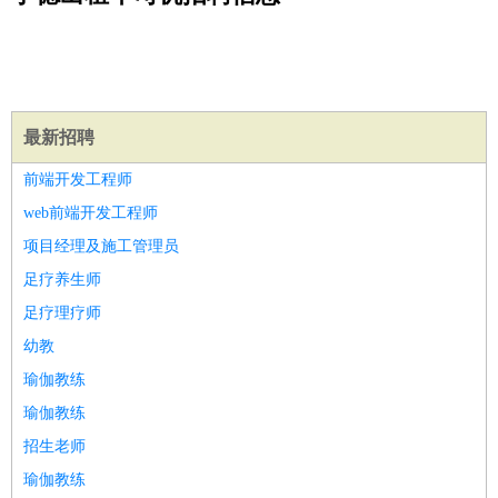
公关
：
公关员
公关经理
媒介专员
媒介经理
会展专员
技工/工人
：
普工
电工
木工
钳工
焊工
钣金工
锅炉工
油漆工
缝纫工
维修工
水暖工
车工
叉车工
手机维修
电梯工
操作工
包
装工
水泥工
钢筋工
纺织工
管道工
样衣工
装卸工
生产/研发
：
质量管理
生产组长
车间主任
工艺设计
生产总监
高级工
最新招聘
程师
前端开发工程师
机械/仪表
：
机械工程
仪器仪表
机电
版图设计
web前端开发工程师
司机
：
商务司机
客车司机
货车司机
出租车司机
班车司机
驾校
项目经理及施工管理员
教练
带车司机
地铁司机
高铁司机
小车司机
快车司机
专
足疗养生师
车司机
足疗理疗师
物流/仓储
：
快递员
仓库管理
搬运工
物流专员
物流经理
调度员
幼教
贸易/采购
：
外贸专员
外贸经理
采购员
采购经理
商务专员
报关员
买
瑜伽教练
手
保险/理赔
瑜伽教练
：
保险推销
保险顾问
核保理赔
保险经纪人
保险精算师
契
约管理
保险内勤
招生老师
餐饮类
：
厨师
服务员
传菜员
面点师
洗碗工
后厨
杂工
学徒
咖啡
瑜伽教练