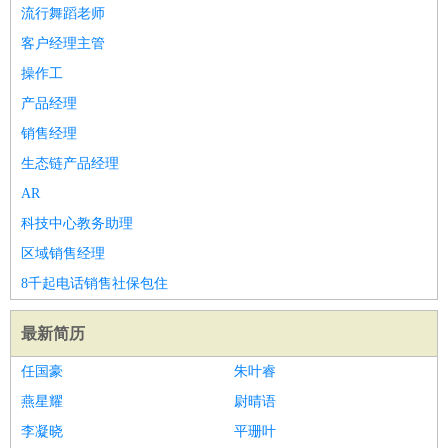
师
茶艺师
迎宾
流行舞蹈老师
酒店/旅游
：
酒店前台
酒店服务员
行李员
大堂经理
酒店管理
酒店管
客户经理主管
家
导游
旅游顾问
签证专员
订票员
试睡师
操作工
超市/销售
：
促销导购
营业员
收银员
理货员
食品加工
品类管理
店长
产品经理
美容/美发
：
发型师
美容师
化妆师
美甲师
美发助理
洗头工
美体师
销售经理
美容顾问
美容助理
美容店长
宠物美容
生态链产品经理
保健/按摩
：
按摩师
针灸推拿
足疗师
搓澡工
盲人按摩
AR
娱乐/影视
：
礼仪
调酒师
摄影师
主持人
配音员
后期制作
场务
群众
科技中心教务助理
演员
音效师
灯光师
编剧
主播
区域销售经理
技术开发
：
程序员
网页设计
技术专员
软件工程师
测试工程师
运维
8千起电话销售社保包住
工程师
技术支持
硬件工程师
系统工程师
通信工程师
数
据工程师
前端工程师
APP开发
算法工程师
最新简历
产品管理
：
产品经理
产品运营
产品助理
项目经理
高级产品经理
产
任国豪
朱叶睿
品实习生
SEO
燕星耀
尉晴语
电子/电气
：
无线电
电路工程
自动化
电子维修
产品工艺
李凝晓
平珊叶
家政/安保
：
保洁
保姆
保安
月嫂
钟点工
洗衣工
护工
育婴师
送水工